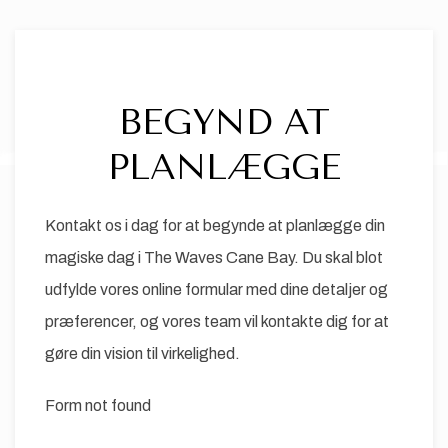
BEGYND AT
Item 1
PLANLÆGGE
Kontakt os i dag for at begynde at planlægge din
magiske dag i The Waves Cane Bay. Du skal blot
udfylde vores online formular med dine detaljer og
præferencer, og vores team vil kontakte dig for at
gøre din vision til virkelighed.
Form not found