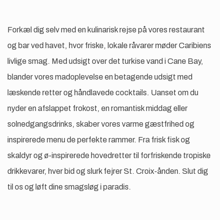
Forkæl dig selv med en kulinarisk rejse på vores restaurant
og bar ved havet, hvor friske, lokale råvarer møder Caribiens
livlige smag. Med udsigt over det turkise vand i Cane Bay,
blander vores madoplevelse en betagende udsigt med
læskende retter og håndlavede cocktails. Uanset om du
nyder en afslappet frokost, en romantisk middag eller
solnedgangsdrinks, skaber vores varme gæstfrihed og
inspirerede menu de perfekte rammer. Fra frisk fisk og
skaldyr og ø-inspirerede hovedretter til forfriskende tropiske
drikkevarer, hver bid og slurk fejrer St. Croix-ånden. Slut dig
til os og løft dine smagsløg i paradis.