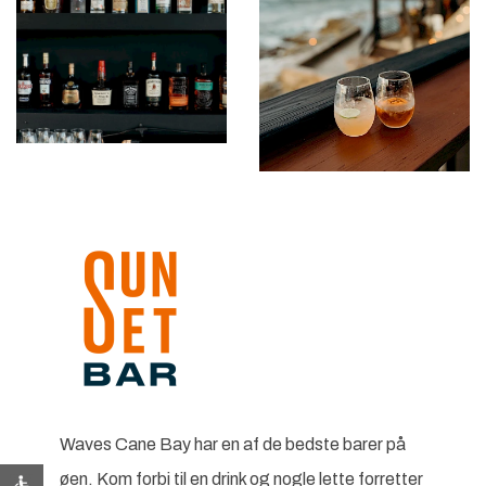
Waves Cane Bay har en af de bedste barer på
øen. Kom forbi til en drink og nogle lette forretter