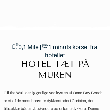
Item 1
0,1
Mile |
​1
minuts kørsel fra
hotellet
HOTEL TÆT PÅ
MUREN
Off the Wall, der ligger lige ved kysten af ​​Cane Bay Beach,
er et af de mest berømte dykkersteder i Caribien, der
tiltrækker både nybegyndere og erfarne dykkere. Denne