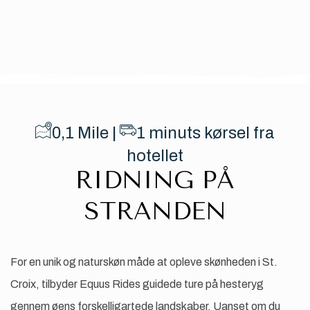
Item 1
0,1
Mile |
​1
minuts kørsel fra
hotellet
RIDNING PÅ
STRANDEN
For en unik og naturskøn måde at opleve skønheden i St.
Croix, tilbyder Equus Rides guidede ture på hesteryg
gennem øens forskelligartede landskaber. Uanset om du